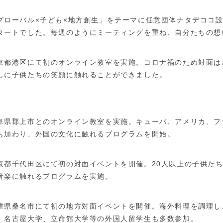
グローバル×子ども×地方創生」をテーマに任意団体ナタデココ
タートでした。毎週のようにミーティングを重ね、自分たちの想
京都港区にて初のオンライン教室を実施。コロナ禍のため対面は
しに子供たちの笑顔に触れることができました。
阜県郡上市とのオンライン教室を実施。キューバ、アメリカ、フ
も加わり、外国の文化に触れるプログラムを開始。
京都千代田区にて初の対面イベントを開催。20人以上の子供た
音楽に触れるプログラムを実施。
重県桑名市にて初の地方対面イベントを開催。海外料理を調理し
。名古屋大学、立命館大学等の外国人留学生も多数参加。