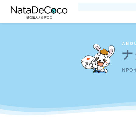
ABO
ナ
NP