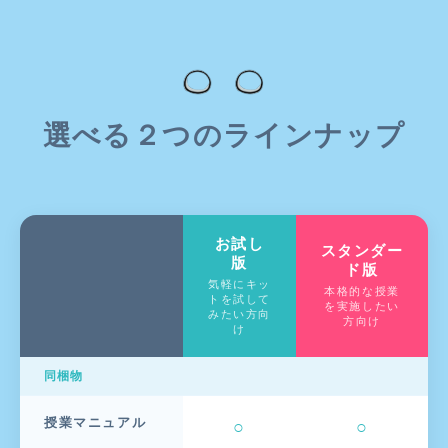
選べる２つのラインナップ
お試し
スタンダー
版
ド版
気軽にキッ
本格的な授業
トを試して
を実施したい
みたい方向
方向け
け
同梱物
授業マニュアル
○
○