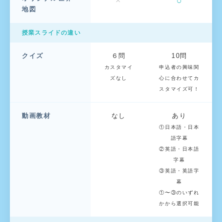
×
○
地図
授業スライドの違い
クイズ
６問
10問
カスタマイ
申込者の興味関
ズなし
心に合わせてカ
スタマイズ可！
動画教材
なし
あり
①日本語・日本
語字幕
②英語・日本語
字幕
③英語・英語字
幕
①〜③のいずれ
かから選択可能